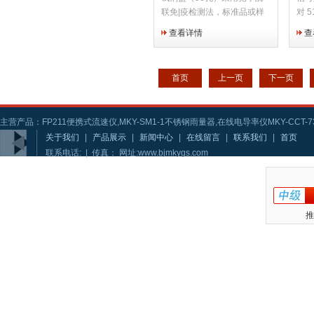
联免|疫检测法，标准品或样
对 
品、酶标记物及抗体分别加入
86
查看详情
查
测试孔中，各组分溶液与测试
够的
孔中物质竞争反应，再经底物
抗干
溶液显色，在酶标仪下读取其
首页
上一页
下一页
吸光度值。
主营产品：FP211便携式流速仪,MKY-SM1-1不锈钢雨量器,在线电导率仪MKY-CCT-73
关于我们
|
产品展示
|
新闻中心
|
在线留言
|
联系我们
|
首页
联系电话: | 传真： 网址:www.bjmkygs.com
推