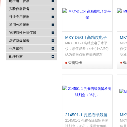
电子电工仪器
实验仪器设备
行业专用仪器
麦科仪（北京）科技有限公司
通用分析仪器
物理特性分析仪器
MKY-DEG-I 高精度电子
MK
煤矿防爆仪表
水平仪
浊
MKY-DEG-I 高精度电子水平
MK
化学试剂
仪，示值误差：≤士( 1+A/50)
仪仪
(A为受检点标称值的绝对
明液
配件耗材
值)。
生的
查看详情
查
这些
可以
厂、
厂、
214501-1 孔雀石绿残留
MK
检测试剂盒（96孔）
测
214501-1 孔雀石绿残留检测
MK
试剂盒（96孔）采用竞争酶
信号