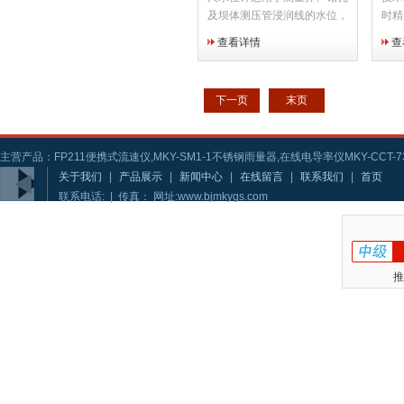
及坝体测压管浸润线的水位，
时精
亦用于岩土工程、基坑、河、
30
查看详情
查
海、湖泊水位的人工观测。
弦音
作环
度：8
下一页
末页
主营产品：FP211便携式流速仪,MKY-SM1-1不锈钢雨量器,在线电导率仪MKY-CCT-73
关于我们
|
产品展示
|
新闻中心
|
在线留言
|
联系我们
|
首页
联系电话: | 传真： 网址:www.bjmkygs.com
推