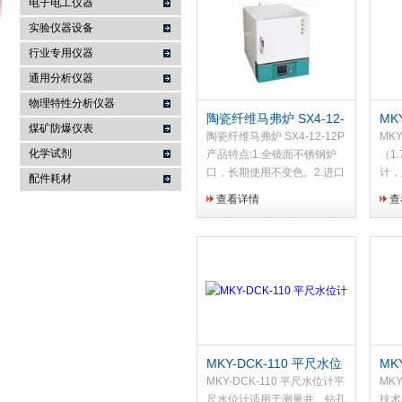
电子电工仪器
实验仪器设备
行业专用仪器
麦科仪（北京）科技有限公司
通用分析仪器
物理特性分析仪器
陶瓷纤维马弗炉 SX4-12-
MK
煤矿防爆仪表
12P
仪（
陶瓷纤维马弗炉 SX4-12-12P
MK
化学试剂
产品特点:1.全镜面不锈钢炉
（1
口，长期使用不变色。2.进口
计，
配件耗材
双保温陶瓷内胆，性能稳定。
数字
查看详情
查
3.真空成型多晶莫来石纤维炉
米/
膛，高效保温。4.高精度微电
括平
脑控制仪与精密传感器结
脑*
合。...
MKY-DCK-110 平尺水位
MK
计
时
MKY-DCK-110 平尺水位计平
MKY
尺水位计适用于测量井、钻孔
技术