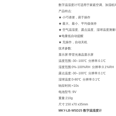
数字温湿度计可适用于家庭空调、加湿机
产品特点:
★ 小巧请便，易于操作
★ 最大、最小、平均值保持
★ 空气温湿度、露点温度、湿球温度测量
★电量低自动提醒
★ 无操作，自动关机
技术参数:
显示屏:带背光液晶显示屏
温度范围:-30--100℃ 分辨率:0.1℃
湿度范围:0%-100%RH 分辨率:0.1%RH
露点温度:-30--100℃ 分辨率:0.1℃
湿球温度:0-80℃ 分辨率:0.1℃
响应时间:<10s
电池型号::9V
重量:210g
尺寸:150 x70 x35mm
MKY-LB-WSD25 数字温湿度计