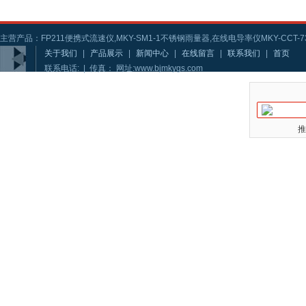
主营产品：FP211便携式流速仪,MKY-SM1-1不锈钢雨量器,在线电导率仪MKY-CCT-73
关于我们
|
产品展示
|
新闻中心
|
在线留言
|
联系我们
|
首页
联系电话: | 传真： 网址:www.bjmkygs.com
推