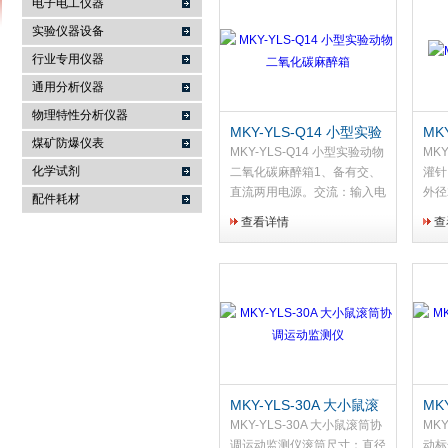
电子电工仪器
实验仪器设备
行业专用仪器
麦科仪（北京）科技有限公司
通用分析仪器
物理特性分析仪器
MKY-YLS-Q14 小型实验
MK
煤矿防爆仪表
动物二氧化碳麻醉箱
MKY-YLS-Q14 小型实验动物
MK
化学试剂
二氧化碳麻醉箱1、备有交、
灌针
直流两用电源。交流：输入电
外径
配件耗材
压 210V-230V 50HZ直流：
小鼠
查看详情
查
仪器内置12V21Ah直流充电
1.6
电池，充满电后在正常情况
下，平均按每批处理动...
MKY-YLS-30A 大小鼠滚
MK
筒协调运动监测仪
部
MKY-YLS-30A 大小鼠滚筒协
MK
调运动监测仪滚筒尺寸：直径
动标