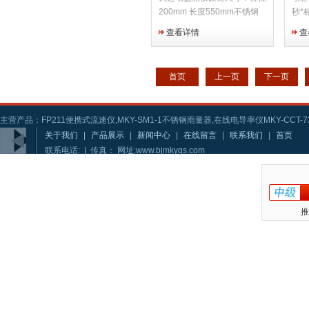
200mm 长度550mm不锈钢
秒*
网区：350mm两端封闭区
记颜
查看详情
查
100mm网格尺寸 ：
红色
5mm*5mm 间隔1mm转速调
周期
整范围：1.5-2.5...
用 
首页
上一页
下一页
主营产品：FP211便携式流速仪,MKY-SM1-1不锈钢雨量器,在线电导率仪MKY-CCT-73
关于我们
|
产品展示
|
新闻中心
|
在线留言
|
联系我们
|
首页
联系电话: | 传真： 网址:www.bjmkygs.com
推