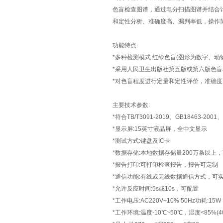
色盲检查图谱，通过电分扫描图谱并结合
和定性分析、准确度高、漏判率低，操作
功能特点:
*多种检测模式:红绿色盲(图形为数字、
*采用人民卫生出版社第五版或第六版色
*对色盲程度进行定量和定性评价，准确
主要技术参数:
*符合TB/T3091-2019、GB18463-2001、
*显示屏:15英寸液晶屏，全中文显示
*测试方式:键盘及IC卡
*数据存储:本地数据存储量200万条以上
*报告打印:可打印检查报告，报告可定制
*通信功能:有线或无线数据通信方式，可
*允许反应时间:5s或10s，可配置
*工作电压:AC220V+10% 50Hz功耗:15W
*工作环境:温度-10℃~50℃，湿度<85%(4