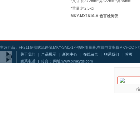
*尺寸:长372mm*宽322mm*高86mm
*重量:约2.5kg
MKY-MX1610-A 色盲检测仪
主营产品：FP211便携式流速仪,MKY-SM1-1不锈钢雨量器,在线电导率仪MKY-CCT-73
关于我们
|
产品展示
|
新闻中心
|
在线留言
|
联系我们
|
首页
联系电话: | 传真： 网址:www.bjmkygs.com
推