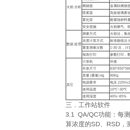
燃烧器
金属钛燃烧
火焰 分析
喷雾器
高效玻璃雾
雾化室
耐腐蚀材料
安全措施
火焰燃气、
测量方式
火焰法，氢
浓度计算方式
标准曲线法 
数据 处理
重复测量次数
1-30 次
报表打印
参数打印，
计算机
外接
外形尺寸
830*650*56
质量 (重量) kg
90Kg
电源要求
电压 220V±
其它
使用温度
10℃~30℃
使用湿度
40%~85%
三．工作站软件
3.1 QA/QC功能：
算浓度的SD、RSD