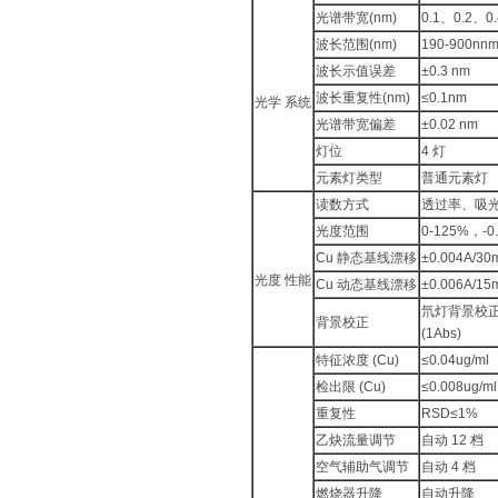
光谱带宽(nm)
0.1、0.2、
波长范围(nm)
190-900nn
波长示值误差
±0.3 nm
波长重复性(nm)
≤0.1nm
光学 系统
光谱带宽偏差
±0.02 nm
灯位
4 灯
元素灯类型
普通元素灯
读数方式
透过率、吸
光度范围
0-125%，-0.
Cu 静态基线漂移
±0.004A/30
光度 性能
Cu 动态基线漂移
±0.006A/15
氘灯背景校正
背景校正
(1Abs)
特征浓度 (Cu)
≤0.04ug/ml
检出限 (Cu)
≤0.008ug/ml
重复性
RSD≤1%
乙炔流量调节
自动 12 档
空气辅助气调节
自动 4 档
燃烧器升降
自动升降