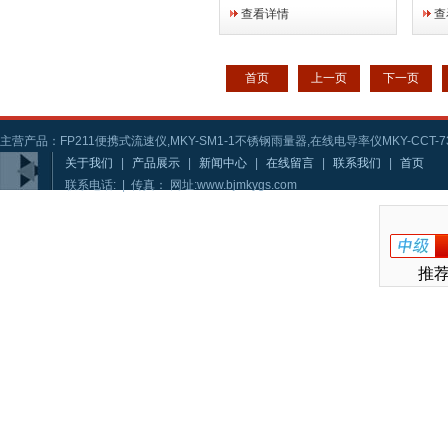
仪，直接通过USB连接电
煤炭
查看详情
查
脑，通过实时分析软件直接分
科研
析光纤端面。
使用
首页
上一页
下一页
主营产品：FP211便携式流速仪,MKY-SM1-1不锈钢雨量器,在线电导率仪MKY-CCT-73
关于我们
|
产品展示
|
新闻中心
|
在线留言
|
联系我们
|
首页
联系电话: | 传真： 网址:www.bjmkygs.com
推