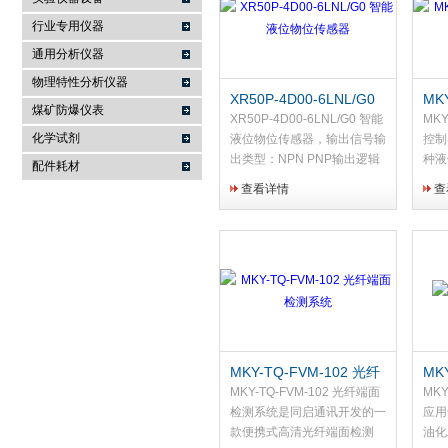
行业专用仪器
麦科仪（北京）科技有限公司
通用分析仪器
物理特性分析仪器
XR50P-4D00-6LNL/G0
MK
煤矿防爆仪表
智能液位物位传感器
压
XR50P-4D00-6LNL/G0 智能
MKY
化学试剂
液位物位传感器，输出信号输
控制
出类型：NPN PNP输出逻辑
种液
配件耗材
(NPN.PNP式)：NO(常
压力
查看详情
查
开)NC(常闭)。
和标
制。
MKY-TQ-FVM-102 光纤
MK
端面检测系统
MKY-TQ-FVM-102 光纤端面
MK
检测系统是同启通讯开发的一
应用
款便携式高清光纤端面检测
油化