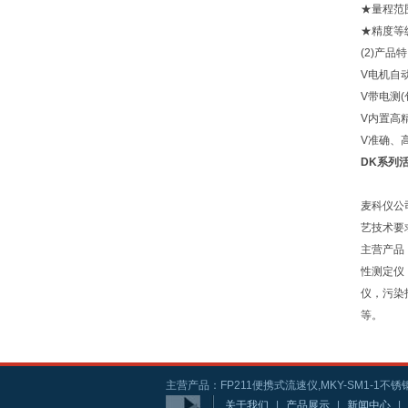
★量程范围:
★精度等级:
(2)产品
V电机自
V带电测(
V内置高
V准确、
DK系列
麦科仪公
艺技术要
主营产品
性测定仪
仪，污染
等。
主营产品：FP211便携式流速仪,MKY-SM1-1不锈钢
关于我们
|
产品展示
|
新闻中心
|