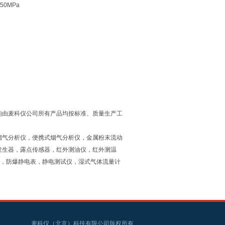
250MPa
均由麦科仪公司所有产品均按标准、质量生产工
烟气分析仪，便携式烟气分析仪，金属粉末流动
发生器，露点传感器，红外测油仪，红外测温
仪，防爆静电表，静电测试仪，湿式气体流量计
麦科仪（北京）科技有限公司版权所有