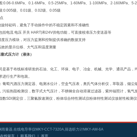
0.06-0.6MPa、0.1-6MPa、0.5-25MPa、1-60MPa、1-100MPa、2-160MPa、5-
0.005级、0.01级、0.02级、0.05级
特点
动旋转砝码，避免了手动操作中的不稳定因素和不准确性
包括电流 电压 开关 HART)和24V供电功能，可直接校准压力变送器等
精度压力模块，对压力监测和控制提供准确的数据支持
高效的显示位移、大气压和温度测量
活塞式压力计（液体）
司是基于布线标准研发的石油、化工、环保、电子、冶金、机械、光学、通讯产品，
求进行生产和包装。
：葡萄汽酒压力测定器、电测水位计，空盒气压表，奥氏气体分析仪，萃取器，烟尘
，污垢热阻检测仪，数字式大气压计，不锈钢全自动溶液过滤器，紫外辐照计，氢气
指数SDI测定仪，三聚氰胺速测仪，粉体综合特性测试仪粉体特性测试仪放射性检测
雨量器,在线电导率仪MKY-CCT-7320A,筛选听力计MKY-AM-6A
在线留言
|
联系我们
|
首页