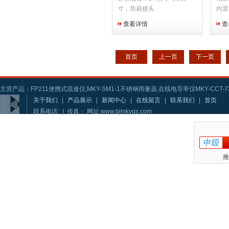
寸，简易接头
内置1
源适
查看详情
查
100
100
首页
上一页
下一页
主营产品：FP211便携式流速仪,MKY-SM1-1不锈钢雨量器,在线电导率仪MKY-CCT-73
关于我们
|
产品展示
|
新闻中心
|
在线留言
|
联系我们
|
首页
联系电话: | 传真： 网址:www.bjmkygs.com
推