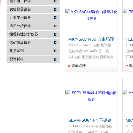
电子电工仪器
实验仪器设备
行业专用仪器
麦科仪（北京）科技有限公司
通用分析仪器
物理特性分析仪器
MKY-SAC4450 自由场预
TE
煤矿防爆仪表
极化传声器
（美
MKY-SAC4450 自由场预极
TE
化学试剂
化传声器SAC4450是一款
国M
1/4“自由场型预极化测量传声
TE
配件耗材
器，是用于声阵列的应用，也
法进
查看详情
查
可应用于常规的测试。声阵列
形探
是用来进行声源的识别和定
测探
位，其应用需要传声器数量众
物质
多，且...
包括
SEFM-SU644-4 不锈钢
MK
热解析管
阻
SEFM-SU644-4 不锈钢热解
MK
析管规格：1/4英寸*3.5英
试仪