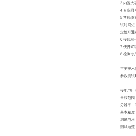
3.内置
4.专业
5.常规
试时间短
定性可通
6.接线
7.便携
8.检测
主要技术
参数测试环境
接地电阻
量程范围：0
分辨率：0.
基本精度：±
测试电压
测试电流：