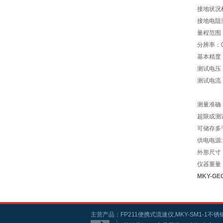
接地状况
接地电阻
量程范围：0
分辨率：0.
基本精度：±
测试电压：
测试电流：
测量准确
超限或测
可储存多
供电电源:
外形尺寸：2
仪器重量：
MKY-G
主营产品：FP211便携式流速仪,MKY-SM1-1不锈钢