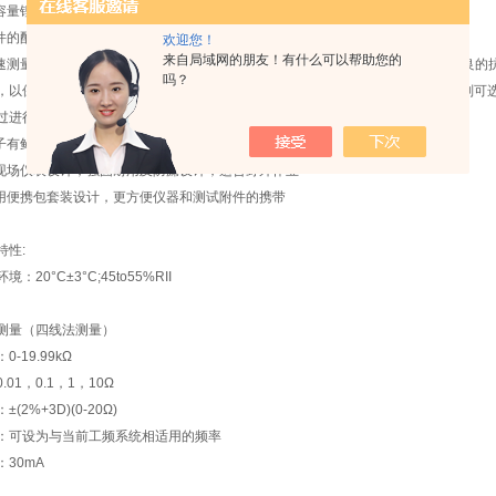
大容量锂电:记忆小、充电快速，为测量供电稳定持久
附件的配置:标配测线超长设计，另配加长的平行双线
欢迎您！
来自局域网的朋友！有什么可以帮助您的
快速测量法和噪声抑制测量法:通常建议使用常规快速测量法，仪器测量系统具有优良
吗？
，以保证常规检测的快速作业。如果在电气噪声非常严重的场合，结果不稳定，则可
过进行平均处理而得到提高，尽管这样会延长一些测量时间。
端子有鲜明的、与所连测试线色彩相同的彩色区域标注
式现场仪表设计，强固耐用及防漏设计，适合野外作业
专用便携包套装设计，更方便仪器和测试附件的携带
特性:
：20°C±3°C;45to55%RII
测量（四线法测量）
-19.99kΩ
01，0.1，1，10Ω
(2%+3D)(0-20Ω)
：可设为与当前工频系统相适用的频率
30mA