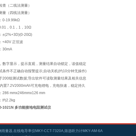
检查（二线法测量）
测量（四线法测量）
-19.99kΩ
01，0.1，1，10Ω
(2%+3D)(0-20Ω)
<40V 正弦波
30mA
，数字显示，提示直观，测量结果自动锁定，读值稳定
试条件不正确自动报警提示;自动关机(约10分钟无操作)
于200组测试数据;导出软件可读取测量结果及相关信息
内置7.2V2000mAh可充电锂电，充电快速，稳定持久
86 mmx246mmx126 mm
约2.2kg
EO-1021N 多功能接地电阻测试仪
雨量器,在线电导率仪MKY-CCT-7320A,筛选听力计MKY-AM-6A