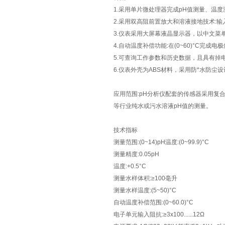
1.采用单片微处理器完成pH值测量、温
2.采用双高阻前置放大和溶液接地技术:输入
3.仪表采用大屏幕液晶显示器，以中文菜
4.自动温度补偿功能:在(0~60)°C完成
5.可查询工作参数和历史数据，且具有掉
6.仪表外壳为ABS材料，采用防*水防尘
应用范围:pH分析仪配套的传感器采用复
等行业纯水或污水溶液pH值的测量。
技术指标
测量范围:(0~14)pH温度:(0~99.9)°C
测量精度:0.05pH
温度:+0.5°C
测量水样体积:≥100毫升
测量水样温度:(5~50)°C
自动温度补偿范围:(0~60.0)°C
电子单元输入阻抗:≥3x100......12Ω