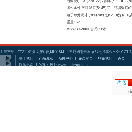
电源要求:AC(220±22)V,频率(50+1)Hz,
操作条件:环境温度(5~45)°C，环境湿
电子单元尺寸:(mm)208(宽)x219(深)x94(
重量:3kg
MKY-BT-2000 台式PH计
主营产品：FP211便携式流速仪,MKY-SM1-1不锈钢雨量器,在线电导率仪MKY-CCT-73
关于我们
|
产品展示
|
新闻中心
|
在线留言
|
联系我们
|
首页
联系电话: | 传真： 网址:www.bjmkygs.com
推