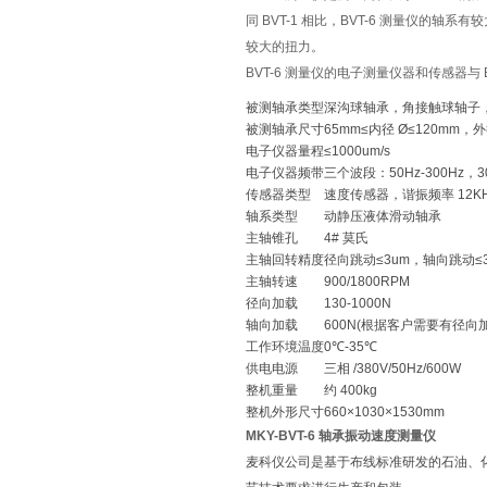
同 BVT-1 相比，BVT-6 测量仪
较大的扭力。
BVT-6 测量仪的电子测量仪器和传感器与 B
被测轴承类型
深沟球轴承，角接触球轴子
被测轴承尺寸
65mm≤内径 Ø≤120mm，外
电子仪器量程
≤1000um/s
电子仪器频带
三个波段：50Hz-300Hz，300
传感器类型
速度传感器，谐振频率 12KH
轴系类型
动静压液体滑动轴承
主轴锥孔
4# 莫氏
主轴回转精度
径向跳动≤3um，轴向跳动≤3
主轴转速
900/1800RPM
径向加载
130-1000N
轴向加载
600N(根据客户需要有径向
工作环境温度
0℃-35℃
供电电源
三相 /380V/50Hz/600W
整机重量
约 400kg
整机外形尺寸
660×1030×1530mm
MKY-BVT-6 轴承振动速度测量仪
麦科仪公司是基于布线标准研发的石油、