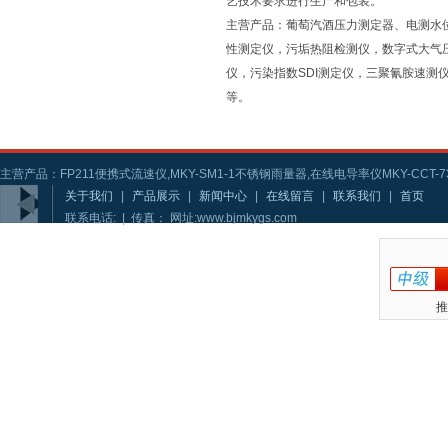
艺技术要求进行生产和包装。
主营产品：葡萄汽酒压力测定器、电测水
性测定仪，污垢热阻检测仪，数字式大气
仪，污染指数SDI测定仪，三聚氰胺速
等。
主营产品：FP211便携式流速仪,MKY-SM1-1不锈钢雨量器,在线电导率仪MKY-CCT-73
关于我们
|
产品展示
|
新闻中心
|
在线留言
|
联系我们
|
首页
联系电话: | 传真： 网址:www.bjmkygs.com
推