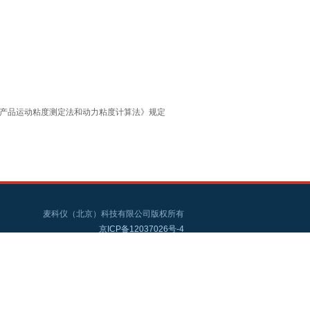
石油产品运动粘度测定法和动力粘度计算法》规定
麦科仪（北京）科技有限公司版权所有
京ICP备12037026号-4