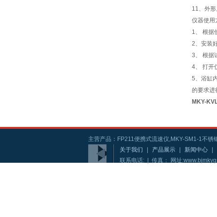
11、外形
仪器使用
1、 根
2、安装
3、 根
4、 打
5、浴缸
的要求进
MKY-K
主营产品：FP211便携式流速仪,MKY-SM1-1不锈钢
关于我们
|
产品展示
|
新闻中心
|
联系电话: | 传真： 网址:www.bjmkyg