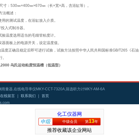
尺寸：530㎜×400㎜×670㎜（长×宽×高，含浴缸等）。
方法概述：
据使用的测试温度，在浴缸放入介质。
好投入式制冷器。
据试验温度选用适当的毛细管粘度计。
开仪器面板上的电源开关，设定温度值。
内温度正确且稳定后即可进行试验，试验方法按照中华人民共和国标准GB/T265《
行。
VL2000 乌氏运动粘度恒温槽（低温型）
雨量器,在线电导率仪MKY-CCT-7320A,筛选听力计MKY-AM-6A
在线留言
|
联系我们
|
首页
s.com
化工仪器网
13
中级会员
第
年
推荐收藏该企业网站