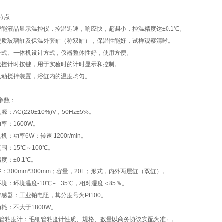
特点
智能液晶显示温控仪，控温迅速，响应快，超调小，控温精度达±0.1℃。
硬质玻璃缸及保温外套缸（称双缸），保温性能好，试样观察清晰。
台式、一体机设计方式，仪器整体性好，使用方便。
线控计时按键，用于实验时的计时显示和控制。
电动搅拌装置，浴缸内的温度均匀。
参数：
源：AC(220±10%)V，50Hz±5%。
率：1600W。
机：功率6W；转速 1200r/min。
围：15℃～100℃。
度：±0.1℃。
：300mm*300mm；容量，20L；形式，内外两层缸（双缸）。
环境：环境温度-10℃～+35℃，相对湿度＜85％。
传感器：工业铂电阻，其分度号为Pt100。
功耗：不大于1800W。
细管粘度计：毛细管粘度计性质、规格、数量以商务协议实配为准）。