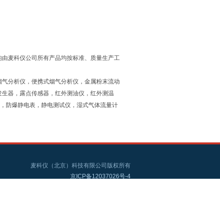
均由麦科仪公司所有产品均按标准、质量生产工
烟气分析仪，便携式烟气分析仪，金属粉末流动
发生器，露点传感器，红外测油仪，红外测温
仪，防爆静电表，静电测试仪，湿式气体流量计
麦科仪（北京）科技有限公司版权所有
京ICP备12037026号-4