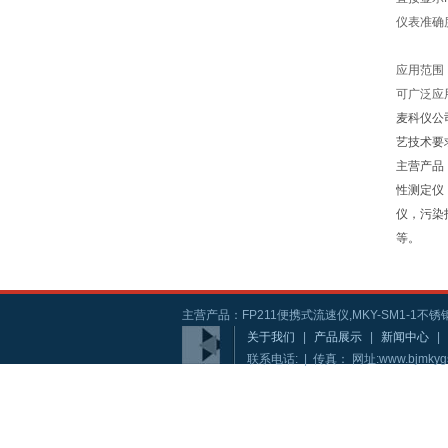
仪表准确
应用范围
可广泛应
麦科仪公
艺技术要
主营产品
性测定仪
仪，污染
等。
主营产品：FP211便携式流速仪,MKY-SM1-1不锈钢
关于我们
|
产品展示
|
新闻中心
|
联系电话: | 传真： 网址:www.bjmkyg