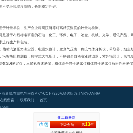
度不受环境温度影响，长期稳定性好;
用于计量单位、生产企业科研院所等对高精度温度的计量与检测。
司是基于布线标准研发的石油、化工、环保、电子、冶金、机械、光学、通讯产品，
求进行生产和包装。
：葡萄汽酒压力测定器、电测水位计，空盒气压表，奥氏气体分析仪，萃取器，烟尘
，污垢热阻检测仪，数字式大气压计，不锈钢全自动溶液过滤器，紫外辐照计，氢气
指数SDI测定仪，三聚氰胺速测仪，粉体综合特性测试仪粉体特性测试仪放射性检测
雨量器,在线电导率仪MKY-CCT-7320A,筛选听力计MKY-AM-6A
在线留言
|
联系我们
|
首页
s.com
化工仪器网
13
中级会员
第
年