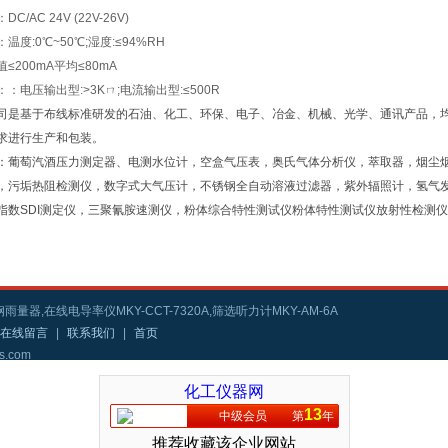
C/AC 24V (22V-26V)
温度:0℃~50℃;湿度:≤94%RH
≤200mA平均≤80mA
：电压输出型:>3Kㄇ;电流输出型:≤500R
司是基于布线标准研发的石油、化工、环保、电子、冶金、机械、光学、通讯产品，
求进行生产和包装。
：葡萄汽酒压力测定器、电测水位计，空盒气压表，奥氏气体分析仪，萃取器，烟尘
，污垢热阻检测仪，数字式大气压计，不锈钢全自动溶液过滤器，紫外辐照计，氢气
指数SDI测定仪，三聚氰胺速测仪，粉体综合特性测试仪粉体特性测试仪放射性检测
雨量器,在线电导率仪MKY-CCT-7320A,筛选听力计MKY-AM-6A
在线留言
|
联系我们
|
首页
s.com
化工仪器网
13
中级会员
第
年
推荐收藏该企业网站