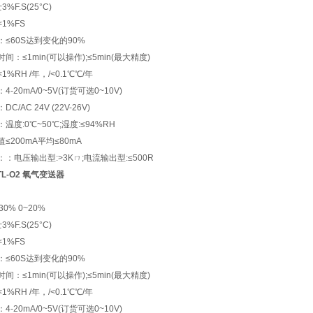
%F.S(25°C)
1%FS
≤60S达到变化的90%
间：≤1min(可以操作);≤5min(最大精度)
%RH /年，/<0.1℃℃/年
-20mA/0~5V(订货可选0~10V)
C/AC 24V (22V-26V)
温度:0℃~50℃;湿度:≤94%RH
≤200mA平均≤80mA
：电压输出型:>3Kㄇ;电流输出型:≤500R
TL-O2 氧气变送器
0% 0~20%
%F.S(25°C)
1%FS
≤60S达到变化的90%
间：≤1min(可以操作);≤5min(最大精度)
%RH /年，/<0.1℃℃/年
-20mA/0~5V(订货可选0~10V)