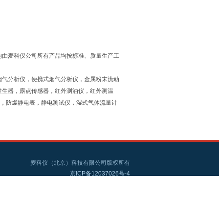
均由麦科仪公司所有产品均按标准、质量生产工
烟气分析仪，便携式烟气分析仪，金属粉末流动
发生器，露点传感器，红外测油仪，红外测温
仪，防爆静电表，静电测试仪，湿式气体流量计
麦科仪（北京）科技有限公司版权所有
京ICP备12037026号-4