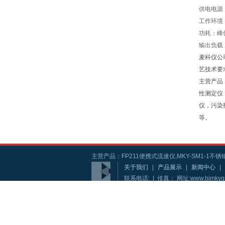
供电电源：D
工作环境：
功耗：峰值
输出负载：
麦科仪公
艺技术要
主营产品
性测定仪
仪，污染
等。
主营产品：FP211便携式流速仪,MKY-SM1-1不锈钢
关于我们
|
产品展示
|
新闻中心
|
联系电话: | 传真： 网址:www.bjmkyg