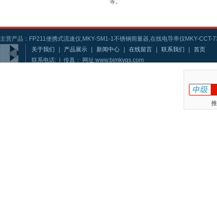
等。
主营产品：FP211便携式流速仪,MKY-SM1-1不锈钢雨量器,在线电导率仪MKY-CCT-73
关于我们
|
产品展示
|
新闻中心
|
在线留言
|
联系我们
|
首页
联系电话: | 传真： 网址:www.bjmkygs.com
推