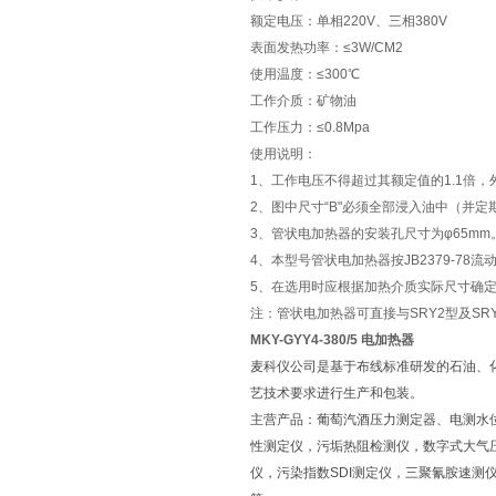
额定电压：单相220V、三相380V
表面发热功率：≤3W/CM2
使用温度：≤300℃
工作介质：矿物油
工作压力：≤0.8Mpa
使用说明：
1、工作电压不得超过其额定值的1.1倍
2、图中尺寸“B"必须全部浸入油中（并
3、管状电加热器的安装孔尺寸为φ65mm
4、本型号管状电加热器按JB2379-78流动
5、在选用时应根据加热介质实际尺寸确
注：管状电加热器可直接与SRY2型及SR
MKY-GYY4-380/5 电加热器
麦科仪公司是基于布线标准研发的石油、
艺技术要求进行生产和包装。
主营产品：葡萄汽酒压力测定器、电测水
性测定仪，污垢热阻检测仪，数字式大气
仪，污染指数SDI测定仪，三聚氰胺速