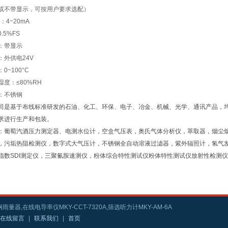
或不带显示，可按用户要求选配）
：4~20mA
.5%FS
：带显示
：外供电24V
0~100°C
度：≤80%RH
：不锈钢
司是基于布线标准研发的石油、化工、环保、电子、冶金、机械、光学、通讯产品，
求进行生产和包装。
：葡萄汽酒压力测定器、电测水位计，空盒气压表，奥氏气体分析仪，萃取器，烟尘
，污垢热阻检测仪，数字式大气压计，不锈钢全自动溶液过滤器，紫外辐照计，氢气
指数SDI测定仪，三聚氰胺速测仪，粉体综合特性测试仪粉体特性测试仪放射性检测
雨量器,在线电导率仪MKY-CCT-7320A,筛选听力计MKY-AM-6A
在线留言
|
联系我们
|
首页