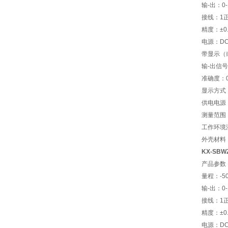
输-出：0-
接线：1正
精度：±0.
电源：DC
带显示（
输-出信号
准确度：0
显示方式
供电电源
测量范围：
工作环境湿
外壳材料
KX-SB
产品参数
量程：-50
输-出：0-
接线：1正
精度：±0.
电源：DC