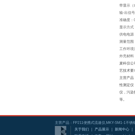
带显示（
输-出信号
准确度：0
显示方式
供电电源
测量范围：
工作环境湿
外壳材料
麦科仪公
艺技术要
主营产品
性测定仪
仪，污染
等。
主营产品：FP211便携式流速仪,MKY-SM1-1不锈钢
关于我们
|
产品展示
|
新闻中心
|