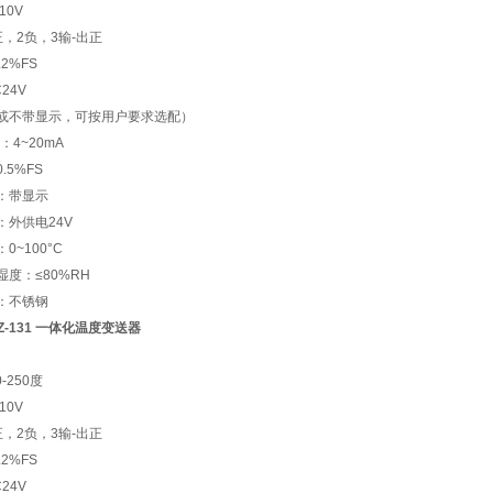
10V
，2负，3输-出正
2%FS
24V
或不带显示，可按用户要求选配）
：4~20mA
.5%FS
：带显示
：外供电24V
0~100°C
度：≤80%RH
：不锈钢
WZ-131 一体化温度变送器
-250度
10V
，2负，3输-出正
2%FS
24V