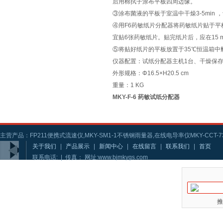
后用棉拭子涂布平板四周边缘。
③涂布菌液的平板于室温中干燥3-5min
④用F6药敏纸片分配器将药敏纸片贴于平板
宜贴6张药敏纸片。贴完纸片后，应在15 m
⑤将贴好纸片的平板放置于35℃恒温箱中孵
仪器配置：试纸分配器主机1台、干燥保存
外形规格：Φ16.5×H20.5 cm
重量：1 KG
MKY-F-6 药敏试纸分配器
主营产品：FP211便携式流速仪,MKY-SM1-1不锈钢雨量器,在线电导率仪MKY-CCT-73
关于我们
|
产品展示
|
新闻中心
|
在线留言
|
联系我们
|
首页
联系电话: | 传真： 网址:www.bjmkygs.com
推