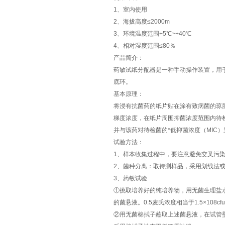
1、室内使用
2、海拔高度≤2000m
3、环境温度范围+5℃~+40℃
4、相对湿度范围≤80％
产品简介：
药敏试纸分配器是一种手动操作装置，用于
底环。
基本原理：
将浸有抗菌药的纸片贴在涂有致病菌的琼
梯度浓度，在纸片周围抑菌浓度范围内待
并与该药对待检菌的*低抑菌浓度（MIC
试验方法：
1、样本收集过程中，要注意避免交叉污
2、菌种分离：取待测样品，采用划线法
3、药敏试验
①挑取培养好的纯培养物，用无菌生理盐水
的菌悬液。0.5麦氏浓度相当于1.5×108cf
②用无菌棉拭子蘸取上述菌悬液，在试管