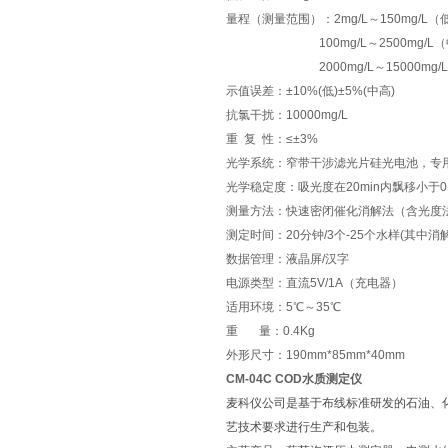
量程（测量范围）：2mg/L～150mg/L（
100mg/L～2500mg/L（
2000mg/L～15000mg/L
示值误差：±10%(低)±5%(中高)
抗氯干扰：10000mg/L
重 复 性：≤±3%
光学系统：窄带干涉滤光片硅光电池，专
光学稳定度：吸光度在20min内飘移小于0.
测量方法：快速密闭催化消解法（含光度
测定时间：20分钟/3个-25个水样(其中消解
数据管理：液晶屏/汉字
电源类型：直流5V/1A（充电器）
适用环境：5℃～35℃
重 量：0.4Kg
外形尺寸：190mm*85mm*40mm
CM-04C COD水质测定仪
麦科仪公司是基于布线标准研发的石油、
艺技术要求进行生产和包装。