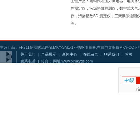
主营产品：葡萄汽酒压力测定器、电测水
性测定仪，污垢热阻检测仪，数字式大气
仪，污染指数SDI测定仪，三聚氰胺速
等。
主营产品：FP211便携式流速仪,MKY-SM1-1不锈钢雨量器,在线电导率仪MKY-CCT-73
关于我们
|
产品展示
|
新闻中心
|
在线留言
|
联系我们
|
首页
联系电话: | 传真： 网址:www.bjmkygs.com
推