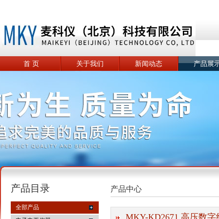
首 页
关于我们
新闻动态
产品展
产品目录
产品中心
全部产品
MKY-KD2671 高压