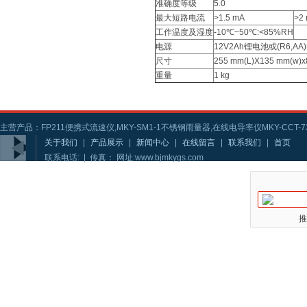
准确度等级
5.0
最大短路电流
>1.5 mA
>2
工作温度及湿度
-10℃~50℃:<85%RH
电源
12V2Ah锂电池或(R6,A
尺寸
255 mm(L)X135 mm(w)x
重量
1 kg
主营产品：FP211便携式流速仪,MKY-SM1-1不锈钢雨量器,在线电导率仪MKY-CCT-73
关于我们
|
产品展示
|
新闻中心
|
在线留言
|
联系我们
|
首页
联系电话: | 传真： 网址:www.bjmkygs.com
推