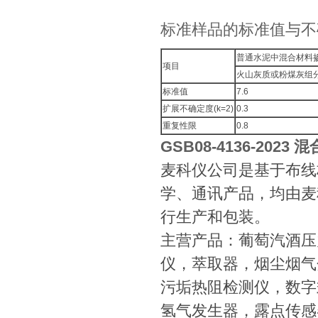
标准样品的标准值与不
普通水泥中混合材料掺
项目
火山灰质或粉煤灰组分
标准值
7.6
扩展不确定度(k=2)
0.3
重复性限
0.8
GSB08-4136-20
麦科仪公司是基于布线
学、通讯产品，均由麦
行生产和包装。
主营产品：葡萄汽酒压
仪，萃取器，烟尘烟气
污垢热阻检测仪，数字
氢气发生器，露点传感