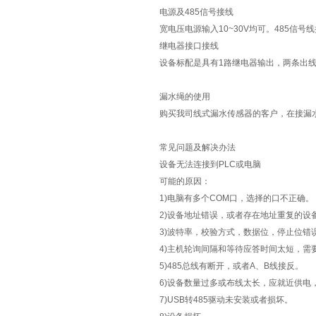
电源及485信号接线
宽电压电源输入10~30V均可。485信
继电器接口接线
设备标配是具有1路继电器输出，两条出
漏水绳的使用
购买我司线式漏水传感器的客户，在接漏
常见问题及解决办法
设备无法连接到PLC或电脑
可能的原因：
1)电脑有多个COM口，选择的口不正确。
2)设备地址错误，或者存在地址重复的设
3)波特率，校验方式，数据位，停止位错
4)主机轮询间隔和等待应答时间太短，需要
5)485总线有断开，或者A、B线接反。
6)设备数量过多或布线太长，应就近供电，
7)USB转485驱动未安装或者损坏。