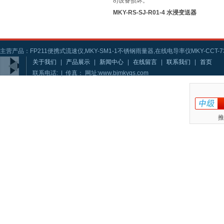
8)设备损坏。
MKY-RS-SJ-R01-4 水浸变送器
主营产品：FP211便携式流速仪,MKY-SM1-1不锈钢雨量器,在线电导率仪MKY-CCT-73
关于我们
|
产品展示
|
新闻中心
|
在线留言
|
联系我们
|
首页
联系电话: | 传真： 网址:www.bjmkygs.com
推