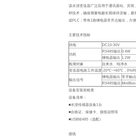
该水浸变送器广泛应用于通讯基站、宾馆
样技术，确保测量电极长期保持灵敏，避免
或PLC；带有1路继电器常开点输出，方便
主要技术指标
供电
DC10-30V
RS485输出
0.4W
功耗
继电器输出
1.2W
检测对象
自来水、纯净水
变送器电路工作温度
-20℃~+60℃，0%R
继电器输出
常开触
输出信号
RS485输出
ModBu
设备安装前检查
设备清单：
■水浸传感器设备1台
■合格证、保修卡、接线说明等
■USB转485（选配）
接线