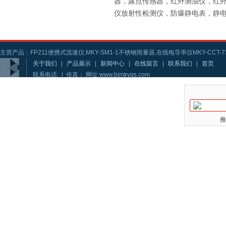
器，露点传感器，红外测油仪，红
仪放射性检测仪，防爆静电表，静
主营产品：FP211便携式流速仪,MKY-SM1-1不锈钢雨量器,在线电导率仪MKY-CCT-73
关于我们
|
产品展示
|
新闻中心
|
在线留言
|
联系我们
|
首页
联系电话: | 传真： 网址:www.bjmkygs.com
推