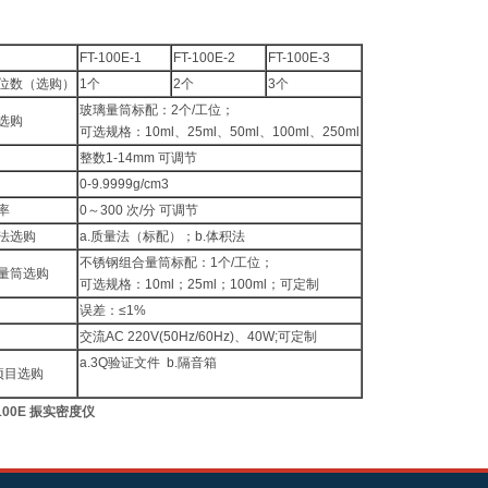
FT-100E-1
FT-100E-2
FT-100E-3
工位数（选购）
1个
2个
3个
玻璃量筒标配：2个/工位；
法选购
可选规格：10ml、25ml、50ml、100ml、250ml
整数1-14mm 可调节
0-9.9999g/cm3
率
0～300 次/分 可调节
方法选购
a.质量法（标配）；b.体积法
不锈钢组合量筒标配：1个/工位；
法量筒选购
可选规格：10ml；25ml；100ml；可定制
误差：≤1%
交流AC 220V(50Hz/60Hz)、40W;可定制
a.3Q验证文件 b.隔音箱
他项目选购
-100E 振实密度仪