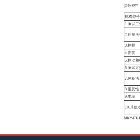
参数资料
规格型号
1.测试
2.质量
3.振幅
4.密度
5.振动频
6.测试
7.体积
8.重复性
9.电源
10.其
MKY-FT