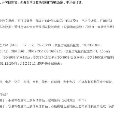
，并可以调节；配备自动计算功能和打印机系统，平均值计算。
次数字显示，并可以调节；配备自动计算功能和打印机系统，平均值计算，打印时间
号等数据；通过定体积组合量筒测试松装密度 ；获得流动指数：压缩度；豪斯纳比数
USP《616》；BP；EP；Ch.P.0993 （质量方法量筒配置：100ml;250ml）
31057.2；GB/T5162；GB/T21354;GB/T6609.25（质量方法量筒配置25ml、100ml）
4，ISO 8967(奶粉制品)；ISO787-11(染料);ISO 3953(金属粉末)；ISO 8460(速溶咖啡);
5101-12-2染料；JIS Z 25 12;MPIF 46金属粉末；
药、食品、化工、电池、磨料、染料、科研所、大中专校、粉体和颗粒相关企业研发
的选择
用于：不易粘在量筒上的粉体样品，玻璃量筒（药典方法一和二）
用于：容易粘在量筒上的细粉体样品，不锈钢组合量筒由上套筒和体积量筒组成（药典方