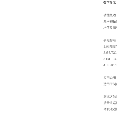
数字显示
功能概述
频率和振
均值及编
参照标准
1.药典规范
2.GB/T
3.IDF13
4.JIS K
应用说明
适用于制
测试方法
质量法适
体积法适