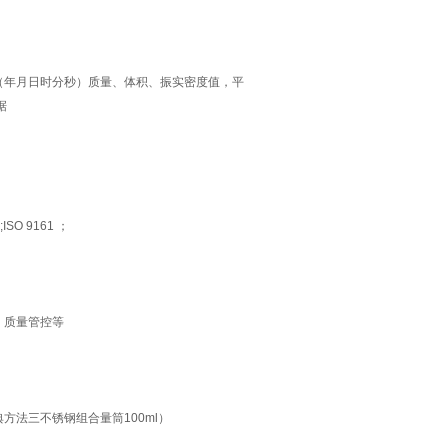
（年月日时分秒）质量、体积、振实密度值，平
据
ISO 9161 ；
、质量管控等
法三不锈钢组合量筒100ml）