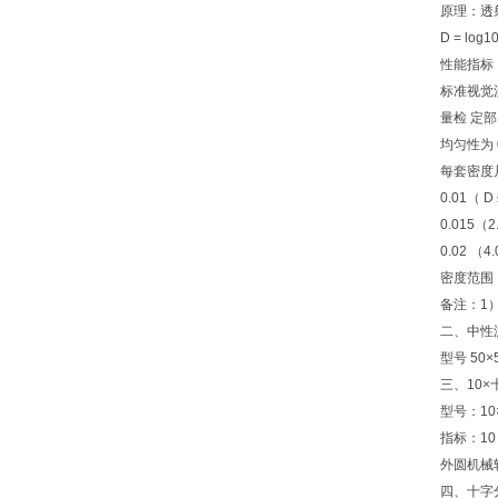
原理：透
D = log1
性能指标
标准视觉
量检 定
均匀性为 0.
每套密度
0.01（ D
0.015（2
0.02 （4.
密度范围：0
备注：1）
二、中性
型号 50
三、10
型号：10
指标：1
外圆机械
四、十字