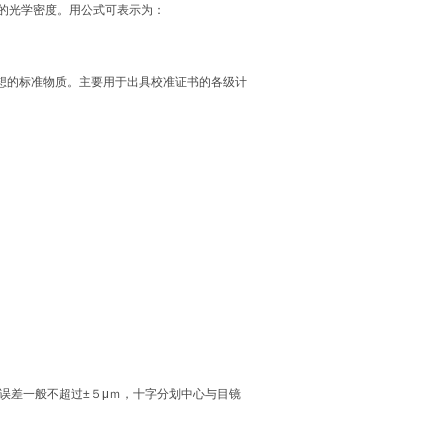
样的光学密度。用公式可表示为：
想的标准物质。主要用于出具校准证书的各级计
允许误差一般不超过±５μｍ，十字分划中心与目镜