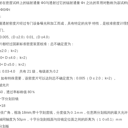
射在密度试样上的辐射通量 Φ0与透射过它的辐射通量 Φτ 之比的常用对数称为该试
0Φ0/Φτ
：
漫透射密度片经过专门设备曝光和加工而成，具有特定的光学 特性，是校准密度计理
部门。
005,（D ≤2.0）0.01,（D ≤4.0）
片都经过国家标准密度装置校准：总不确定度为：
 ≤2.0； k=2）
.0< D ≤4.0； k=2）
0< D ≤5.0； k=2）
.03-4.0 共有 21 级，每级差为 0.2
如有特殊需要，该密度片可以达到总不确定度为：0.005（ D ≤ 2.0； k=2）。
滤光片
×50，透过率标称值 80％
×十字分划目镜
×18
0 倍广角，视场 18mm,带十字刻度线，分度值为０.1ｍｍ，任意两分划线间的最大
轴同轴度为 50μｍ，十字分划刻线面与目镜定位面之间的距离为（１０±0.1）ｍｍ
分划板