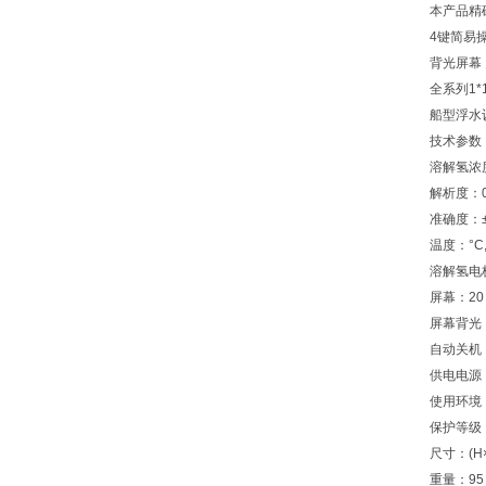
本产品精
4键简易
背光屏幕
全系列1*
船型浮水设
技术参数
溶解氢浓度量
解析度：0.
准确度：±0
温度：°C,
溶解氢电极
屏幕：20
屏幕背光
自动关机
供电电源：
使用环境：
保护等级：
尺寸：(H×
重量：95