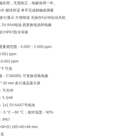
确实用，无需校正，电极保用一年。
操作 握持舒适 单手完成精确值测量
 多行显示 方便阅读 无操作5分钟自动关机
1.5V AAA电池 易更换电池和电极
计IP67防水等级
测范围：0.000 ~ 2.000 ppm
001 ppm
.002 ppm
°F 可选
：CS6080L 可更换溶氢电极
 * 30 mm 多行液晶显示屏
：可关闭
：5 分钟
1x1.5V AAA7号电池
-5 °C～60 °C；相对湿度﹤90%
IP67
W×D) 185×40×48 mm
 克