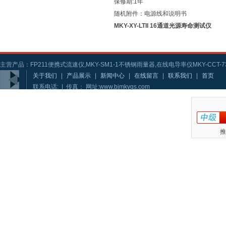
保修期:1年
随机附件：电源线和说明书
MKY-XY-LTII 16通道光源寿命测试仪
主营产品：FP211便携式流速仪,MKY-SM1-1不锈钢雨量器,在线电导率仪MKY-CCT-73
关于我们
|
产品展示
|
新闻中心
|
在线留言
|
联系我们
|
首页
联系电话: | 传真： 网址:www.bjmkygs.com
推