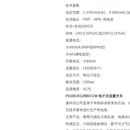
技术参数
设定范围：1-150cm/s(水)，3-300cm/s (油
信号输出：PNP，NPN, 维电器
常开+常闭(SPDT)
供电：24V士20%DC或230V土15%AC
接通电流：
大400mA (PNP或NPN型)
大4A (继电器型）
空载电流：大80mA
流量指示：LED排(6个)
设定方式：电位计设定
耐压范围：100bar
温度梯度：4C/S
FS100-R12MDCCM 电子式流量开关
麦科仪公司是基于布线标准研发的石油、
艺技术要求进行生产和包装。
主营产品：葡萄汽酒压力测定器、电测水
性测定仪，污垢热阻检测仪，数字式大气