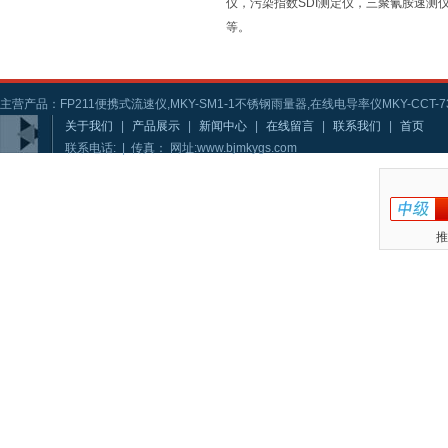
仪，污染指数SDI测定仪，三聚氰胺速
等。
主营产品：FP211便携式流速仪,MKY-SM1-1不锈钢雨量器,在线电导率仪MKY-CCT-73
关于我们
|
产品展示
|
新闻中心
|
在线留言
|
联系我们
|
首页
联系电话: | 传真： 网址:www.bjmkygs.com
推