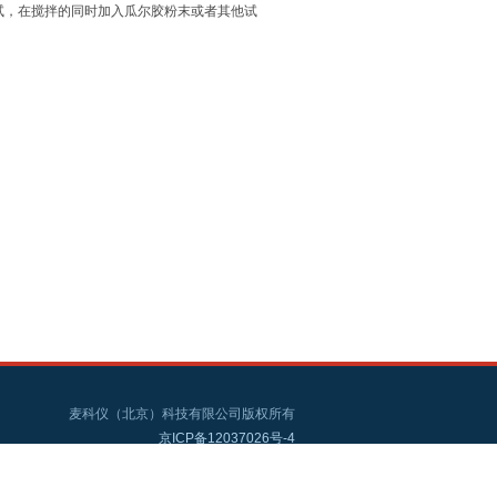
试，在搅拌的同时加入瓜尔胶粉末或者其他试
麦科仪（北京）科技有限公司版权所有
京ICP备12037026号-4