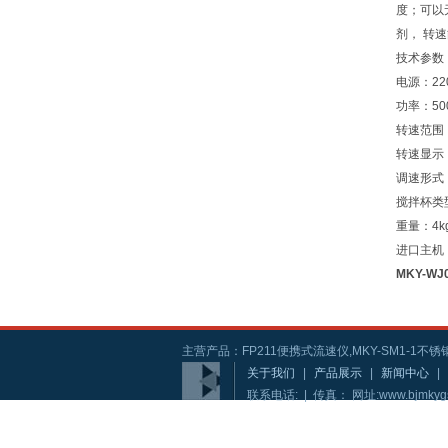
度；可以
剂， 转
技术参数
电源：220
功率：5
转速范围：0
转速显示
调速形式
搅拌杯类
重量：4k
进口主机
MKY-W
主营产品：FP211便携式流速仪,MKY-SM1-1不锈钢
关于我们
|
产品展示
|
新闻中心
|
联系电话: | 传真： 网址:www.bjmkyg