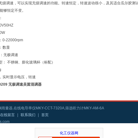
无级调速，可以实现无级调速的功能。转速恒定，转速波动很小，及其适合瓜尔胶测
速能够恒定不变。
：
V50HZ
00W
-22000rpm
：数显
 ：无极调速
型： 不锈钢、膨化玻璃杯（标配）
g
，实时显示电压，转速
J0209 无极调速吴茵混调器
雨量器,在线电导率仪MKY-CCT-7320A,筛选听力计MKY-AM-6A
在线留言
|
联系我们
|
首页
s.com
化工仪器网