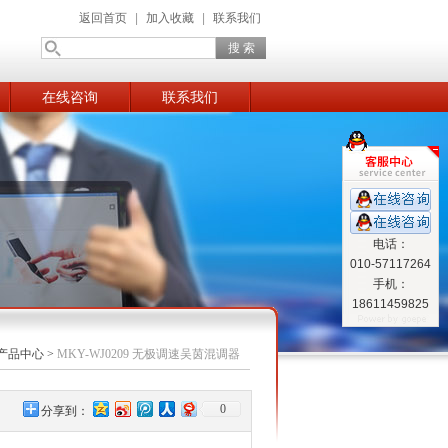
返回首页
|
加入收藏
|
联系我们
在线咨询
联系我们
电话：
010-57117264
手机：
18611459825
产品中心
>
MKY-WJ0209 无极调速吴茵混调器
0
分享到：