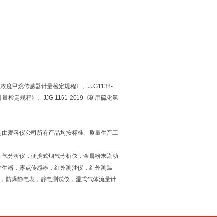
用高低浓度甲烷传感器计量检定规程》、JJG1138-
检定规程》、JJG 1161-2019《矿用硫化氢
均由麦科仪公司所有产品均按标准、质量生产工
烟气分析仪，便携式烟气分析仪，金属粉末流动
发生器，露点传感器，红外测油仪，红外测温
仪，防爆静电表，静电测试仪，湿式气体流量计