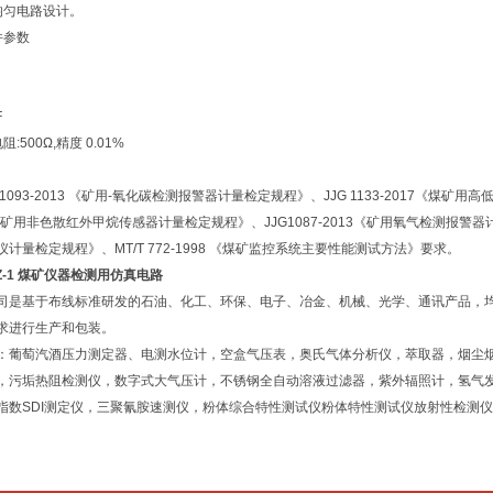
均匀电路设计。
件参数
F
:500Ω,精度 0.01%
G 1093-2013 《矿用-氧化碳检测报警器计量检定规程》、JJG 1133-2017《煤矿
煤矿用非色散红外甲烷传感器计量检定规程》、JJG1087-2013《矿用氧气检测报警器计量
计量检定规程》、MT/T 772-1998 《煤矿监控系统主要性能测试方法》要求。
FZ-1 煤矿仪器检测用仿真电路
司是基于布线标准研发的石油、化工、环保、电子、冶金、机械、光学、通讯产品，
求进行生产和包装。
：葡萄汽酒压力测定器、电测水位计，空盒气压表，奥氏气体分析仪，萃取器，烟尘
，污垢热阻检测仪，数字式大气压计，不锈钢全自动溶液过滤器，紫外辐照计，氢气
指数SDI测定仪，三聚氰胺速测仪，粉体综合特性测试仪粉体特性测试仪放射性检测