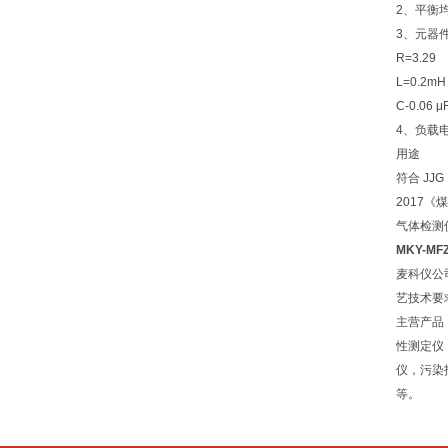
2、平衡
3、元器
R=3.29
L=0.2mH
C-0.06 μ
4、负载电阻
用途
符合 JJ
2017《
气体检测仪
MKY-M
麦科仪公
艺技术要
主营产品
性测定仪
仪，污染
等。