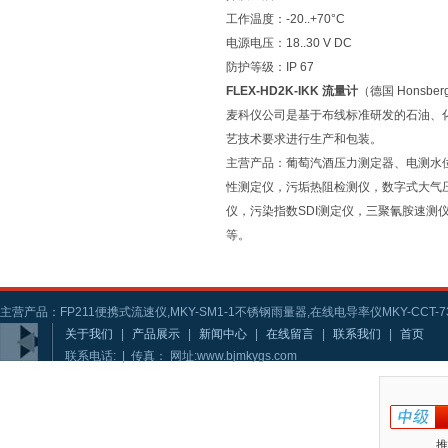
工作温度：-20..+70°C
电源电压：18..30 V DC
防护等级：IP 67
FLEX-HD2K-IKK 流量计
（德国 Honsbe
麦科仪公司是基于布线标准研发的石油、
艺技术要求进行生产和包装。
主营产品：葡萄汽酒压力测定器、电测水
性测定仪，污垢热阻检测仪，数字式大气
仪，污染指数SDI测定仪，三聚氰胺速
等。
主营产品：FP211便携式流速仪,MKY-SM1-1不锈钢雨量器,在线电导率仪MKY-CCT-73
关于我们
|
产品展示
|
新闻中心
|
在线留言
|
联系我们
|
首页
联系电话: | 传真： 网址:www.bjmkygs.com
推