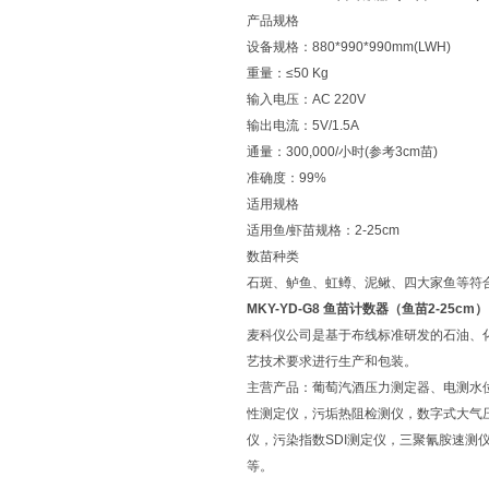
产品规格
设备规格：880*990*990mm(LWH)
重量：≤50 Kg
输入电压：AC 220V
输出电流：5V/1.5A
通量：300,000/小时(参考3cm苗)
准确度：99%
适用规格
适用鱼/虾苗规格：2-25cm
数苗种类
石斑、鲈鱼、虹鳟、泥鳅、四大家鱼等符
MKY-YD-G8 鱼苗计数器（鱼苗2-25cm）
麦科仪公司是基于布线标准研发的石油、
艺技术要求进行生产和包装。
主营产品：葡萄汽酒压力测定器、电测水
性测定仪，污垢热阻检测仪，数字式大气
仪，污染指数SDI测定仪，三聚氰胺速
等。