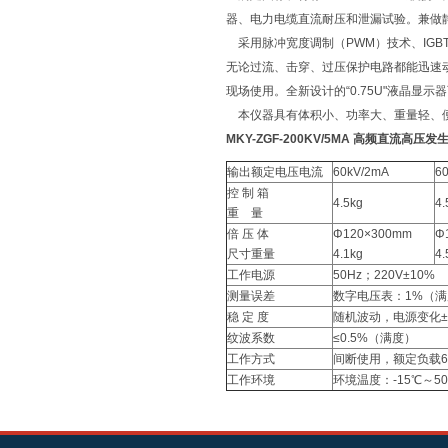
器、电力电缆直流耐压和泄漏试验。兼做
采用脉冲宽度调制（PWM）技术、IGB
无论过流、击穿、过压保护电路都能迅速动
现场使用。全新设计的“0.75U"液晶显示
本仪器具有体积小、功率大、重量轻、
MKY-ZGF-200KV/5MA 高频直流高压发
输出额定电压电流
60kV/2mA
6
控 制 箱
4.5kg
4.
重 量
倍 压 体
Φ120×300mm
Φ
尺寸重量
4.1kg
4.
工作电源
50Hz；220V±10%
测量误差
数字电压表：1%（满
稳 定 度
随机波动，电源变化±1
纹波系数
≤0.5%（满度）
工作方式
间断使用，额定负载60
工作环境
环境温度：-15℃～5