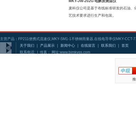
MKY-JW-202G 电解质测温仪
麦科仪公司是基于布线标准研发的石油、
艺技术要求进行生产和包装。
主营产品：FP211便携式流速仪,MKY-SM1-1不锈钢雨量器,在线电导率仪MKY-CCT-73
关于我们
|
产品展示
|
新闻中心
|
在线留言
|
联系我们
|
首页
联系电话: | 传真： 网址:www.bjmkygs.com
推