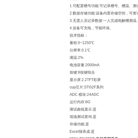
1.可配置槽号功能:可记录槽号、槽温、测
2.数据存储功能:设备内置存储空间，可
3.无需人员记录数据:一人完成电解槽测
4.设备可充电，节能环保。
技术指标：
量程:0~1250℃
分辨率:0.1℃
测温:2%
电池容量:2000mA
按键:8按键组合
显示屏:2.2TFT彩屏
cup芯片:STI32F系列
ADC 模块:24ADC
运行内存:8G
测试曲线显示:是
现场测试查询:是
存储功能:是
Excel报表成:是