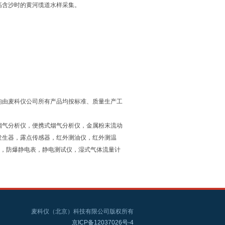
高含沙时的黄河缆道水样采集。
均由麦科仪公司所有产品均按标准、质量生产工
烟气分析仪，便携式烟气分析仪，金属粉末流动
发生器，露点传感器，红外测油仪，红外测温
仪，防爆静电表，静电测试仪，湿式气体流量计
麦科仪（北京）科技有限公司版权所有
京ICP备12037026号-4