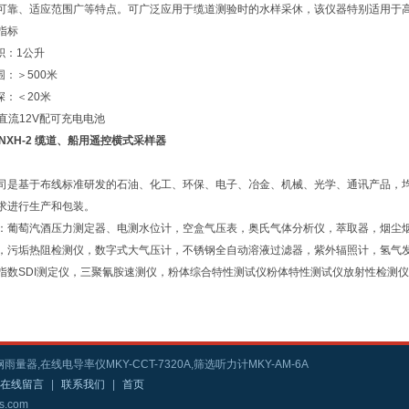
可靠、适应范围广等特点。可广泛应用于缆道测验时的水样采休，该仪器特别适用于
指标
积：1公升
围：＞500米
深：＜20米
：直流12V配可充电电池
Y-NXH-2 缆道、船用遥控横式采样器
司是基于布线标准研发的石油、化工、环保、电子、冶金、机械、光学、通讯产品，
求进行生产和包装。
：葡萄汽酒压力测定器、电测水位计，空盒气压表，奥氏气体分析仪，萃取器，烟尘
，污垢热阻检测仪，数字式大气压计，不锈钢全自动溶液过滤器，紫外辐照计，氢气
指数SDI测定仪，三聚氰胺速测仪，粉体综合特性测试仪粉体特性测试仪放射性检测
雨量器,在线电导率仪MKY-CCT-7320A,筛选听力计MKY-AM-6A
在线留言
|
联系我们
|
首页
s.com