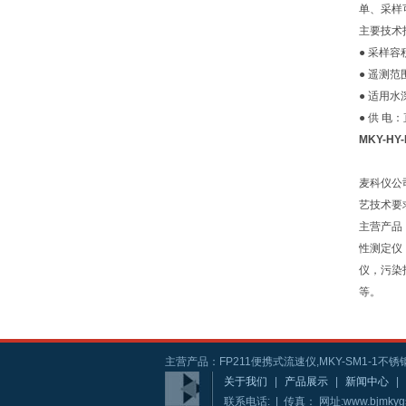
单、采样
主要技术
● 采样容
● 遥测范
● 适用水
● 供 电
MKY-H
麦科仪公
艺技术要
主营产品
性测定仪
仪，污染
等。
主营产品：FP211便携式流速仪,MKY-SM1-1不锈钢
关于我们
|
产品展示
|
新闻中心
|
联系电话: | 传真： 网址:www.bjmkyg