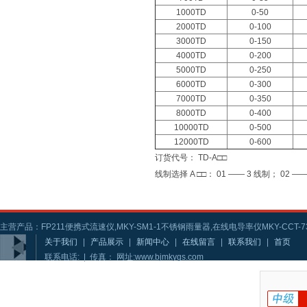
1000TD
0-50
2000TD
0-100
3000TD
0-150
4000TD
0-200
5000TD
0-250
6000TD
0-300
7000TD
0-350
8000TD
0-400
10000TD
0-500
12000TD
0-600
订货代号： TD-A□□
线制选择 A □□： 01 —— 3 线制； 02 ——
主营产品：FP211便携式流速仪,MKY-SM1-1不锈钢雨量器,在线电导率仪MKY-CCT-73
关于我们
|
产品展示
|
新闻中心
|
在线留言
|
联系我们
|
首页
联系电话: | 传真： 网址:www.bjmkygs.com