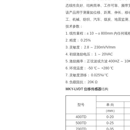
态线性良好、结构简单、工作可靠、频带
该产品用于测量如位移、距离、伸长、移
工、机械、纺织、汽车、煤炭、地震监测
技术参数：
1. 线性量程：± 10 ～± 800mm 内任何规
2. 精度： 0.25%
3. 灵敏度： 2.8 ～ 230mV/V/mm
4. 初级激励电压： 1 ～ 20VAC
5. 激励频率：正弦波或方波 400HZ ～ 10
6. 环境温度： -50 ℃～ +280 ℃
7. 灵敏度漂移： 0.025%/ ℃
8. 负载阻抗： 20K Ω
MKY-LVDT 位移传感器
结构
型号
单 向
（mm）
400TD
0-20
500TD
0-25
700TD
0-35