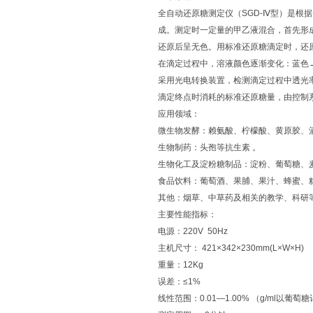
全自动还原糖测定仪（SGD-Ⅳ型）是根
成。测定时一定量的甲乙液混合，首先形
还原后呈无色。用标准还原糖滴定时，还
在滴定过程中，溶液颜色逐渐变化：蓝色
采用光电转换装置，检测滴定过程中透光
滴定终点时消耗的标准还原糖量，由控制
应用领域：
微生物发酵：赖氨酸、柠檬酸、黄原胶、
生物制药：头孢等抗生素 。
生物化工及淀粉糖制品：淀粉、葡萄糖、
食品饮料：葡萄酒、果脯、果汁、蜂蜜、
其他：烟草、中草药及相关的教学、科研
主要性能指标：
电源：220V 50Hz
主机尺寸： 421×342×230mm(L×W×H)
重量：12Kg
误差：≤1%
线性范围：0.01—1.00% （g/ml以葡萄