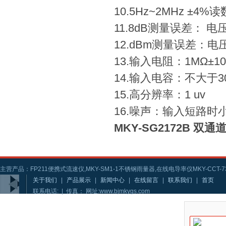
10.5Hz~2MHz ±4%
11.8dB测量误差： 
12.dBm测量误差：电
13.输入电阻：1MΩ±1
14.输入电容：不大于30
15.高分辨率：1 uv
16.噪声：输入短路时小
MKY-SG2172B 
主营产品：FP211便携式流速仪,MKY-SM1-1不锈钢雨量器,在线电导率仪MKY-CCT-73
关于我们
|
产品展示
|
新闻中心
|
在线留言
|
联系我们
|
首页
联系电话: | 传真： 网址:www.bjmkygs.com