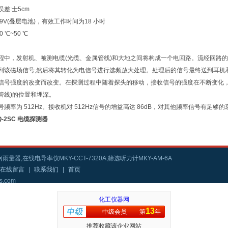
差:士5cm
9V(叠层电池)，有效工作时间为18 小时
 ℃~50 ℃
程中，发射机、被测电缆(光缆、金属管线)和大地之间将构成一个电回路。流经回路
到该磁场信号,然后将其转化为电信号进行选频放大处理。处理后的信号最终送到耳机
信号强度的改变而改变。在探测过程中随着探头的移动，接收信号的强度在不断变化，
管线)的位置和埋深。
号频率为 512Hz。接收机对 512Hz信号的增益高达 86dB，对其他频率信号有足
Q-2SC 电缆探测器
雨量器,在线电导率仪MKY-CCT-7320A,筛选听力计MKY-AM-6A
在线留言
|
联系我们
|
首页
s.com
化工仪器网
13
中级会员
第
年
推荐收藏该企业网站