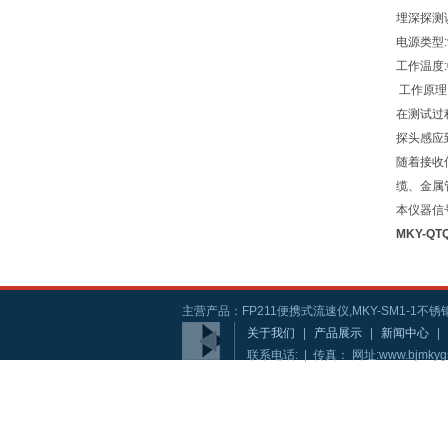
埋深探测误
电源类型:
工作温度:0
工作原理
在测试过
探头感应
随着接收
缆、金属
本仪器信
MKY-QT
主营产品：FP211便携式流速仪,MKY-SM1-1不锈钢
关于我们
|
产品展示
|
新闻中心
|
联系电话: | 传真： 网址:www.bjmkyg