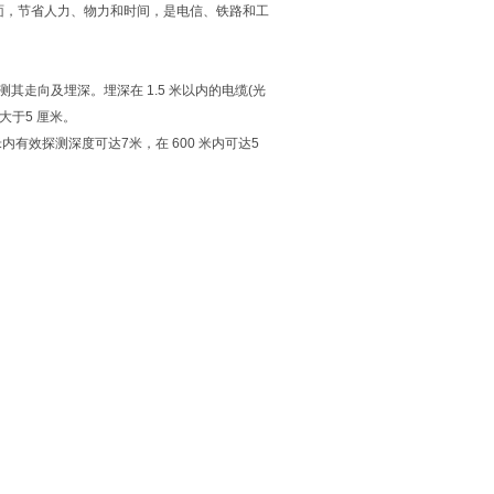
面，节省人力、物力和时间，是电信、铁路和工
其走向及埋深。埋深在 1.5 米以内的电缆(光
大于5 厘米。
米内有效探测深度可达7米，在 600 米内可达5