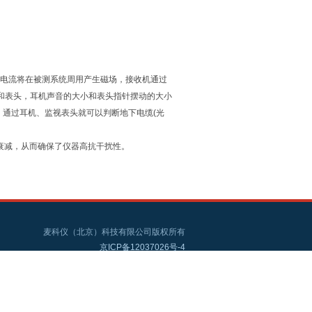
的电流将在被测系统周用产生磁场，接收机通过
和表头，耳机声音的大小和表头指针摆动的大小
通过耳机、监视表头就可以判断地下电缆(光
够的衰减，从而确保了仪器高抗干扰性。
麦科仪（北京）科技有限公司版权所有
京ICP备12037026号-4