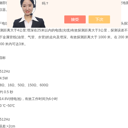
确部位。为电缆、光缆和其他金属管线的改建、扩建维修提供了方便，可减少开挖地
吗？
仪器。
地下电缆、光缆的走向及埋深。在电缆芯线或光缆金属护套(或加强芯)上放音，用探头探测
探测距离大于4公里:埋深在25米以内的电缆(光缆)有效探测距离大于3公里，探测误差不
地下金属管线(油管、气管、水管)的走向及埋深。有效探测距离大于 1000 米。在 200 
000 米内可达3米。
指标
512Hz
4.5W
8Ω、16Ω、50Ω、150Ω、600Ω
 0.5 秒
14.8V(锂电池)，有效工作时间为6小时
 ℃~50℃
512Hz
差:+2cm