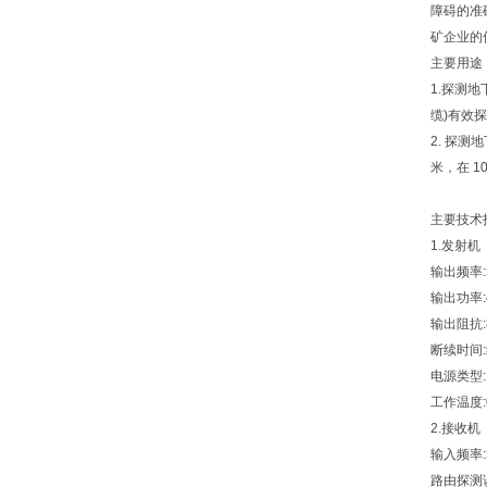
障碍的准
矿企业的
主要用途
1.探测
缆)有效
2. 探测
米，在 1
主要技术
1.发射机
输出频率:
输出功率:
输出阻抗:
断续时间:约
电源类型:
工作温度:0
2.接收机
输入频率:
路由探测误