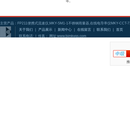
等。
主营产品：FP211便携式流速仪,MKY-SM1-1不锈钢雨量器,在线电导率仪MKY-CCT-73
关于我们
|
产品展示
|
新闻中心
|
在线留言
|
联系我们
|
首页
联系电话: | 传真： 网址:www.bjmkygs.com
推