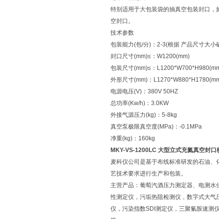
特别适用于大包装袋的抽真空包装封口，
空封口。
技术参数
包装能力(包/分)：2-3(根据 产品尺寸大小
封口尺寸(mm)≤：W1200(mm)
包装尺寸(mm)≤：L1200*W700*H980(m
外形尺寸(mm)：L1270*W880*H1780(m
电源电压(V)：380V 50HZ
总功率(Kw/h)：3.0KW
外接气源压力(kg)：5-8kg
真空泵极限真空度(MPa)：-0.1MPa
净重(kg)：160kg
MKY-VS-1200LC 大型立式充氮真空封口
麦科仪公司是基于布线标准研发的石油、
艺技术要求进行生产和包装。
主营产品：葡萄汽酒压力测定器、电测水
性测定仪，污垢热阻检测仪，数字式大气
仪，污染指数SDI测定仪，三聚氰胺速