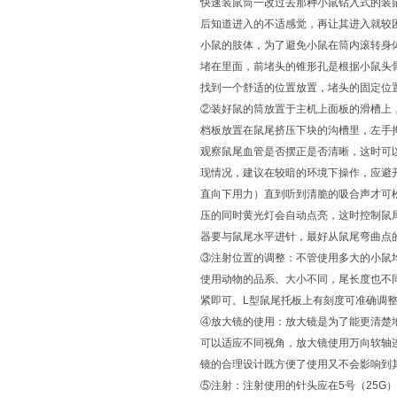
快速装鼠筒一改过去那种小鼠钻入式的装
后知道进入的不适感觉，再让其进入就较
小鼠的肢体，为了避免小鼠在筒内滚转身
堵在里面，前堵头的锥形孔是根据小鼠头
找到一个舒适的位置放置，堵头的固定位
②装好鼠的筒放置于主机上面板的滑槽上
档板放置在鼠尾挤压下块的沟槽里，左手
观察鼠尾血管是否摆正是否清晰，这时可
现情况，建议在较暗的环境下操作，应避开
直向下用力）直到听到清脆的吸合声才可
压的同时黄光灯会自动点亮，这时控制鼠
器要与鼠尾水平进针，最好从鼠尾弯曲点
③注射位置的调整：不管使用多大的小鼠
使用动物的品系、大小不同，尾长度也不
紧即可。L型鼠尾托板上有刻度可准确调
④放大镜的使用：放大镜是为了能更清楚
可以适应不同视角，放大镜使用万向软轴
镜的合理设计既方便了使用又不会影响到
⑤注射：注射使用的针头应在5号（25G）