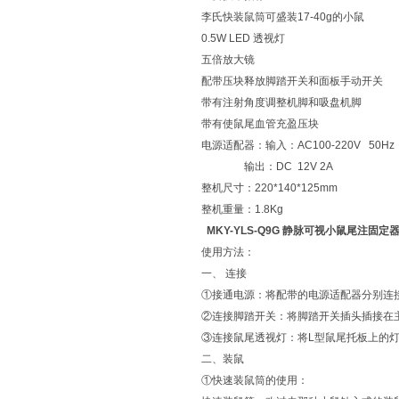
李氏快装鼠筒可盛装17-40g的小鼠
0.5W LED 透视灯
五倍放大镜
配带压块释放脚踏开关和面板手动开关
带有注射角度调整机脚和吸盘机脚
带有使鼠尾血管充盈压块
电源适配器：输入：AC100-220V 50Hz
输出：DC 12V 2A
整机尺寸：220*140*125mm
整机重量：1.8Kg
MKY-YLS-Q9G 静脉可视小鼠尾注固定
使用方法：
一、 连接
①接通电源：将配带的电源适配器分别连
②连接脚踏开关：将脚踏开关插头插接在
③连接鼠尾透视灯：将L型鼠尾托板上的
二、装鼠
①快速装鼠筒的使用：