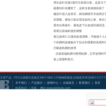
用头皮针后接1毫升注射器注射。这是为
能看到针在哪里了，这样注射就很容易了
确定针进入血管后，踏动脚踏开关或用左
应缓慢，避免小鼠出现充血性心衰，每次注
置夹住再拔针，避免皮下出血或药液回流
⑥尾注器倾斜度的调整
尾注器有5-12度的斜度调整，可根据个
个机脚的连接板向下拉出到需要的高度时
⑦吸盘机脚的使用
仪器前端机脚为两用机脚，正常使用时不
装上黑塑料垫片。
主营产品：FP211便携式流速仪,MKY-SM1-1不锈钢雨量器,在线电导率仪MKY-CCT-73
关于我们
|
产品展示
|
新闻中心
|
在线留言
|
联系我们
|
首页
联系电话: | 传真： 网址:www.bjmkygs.com