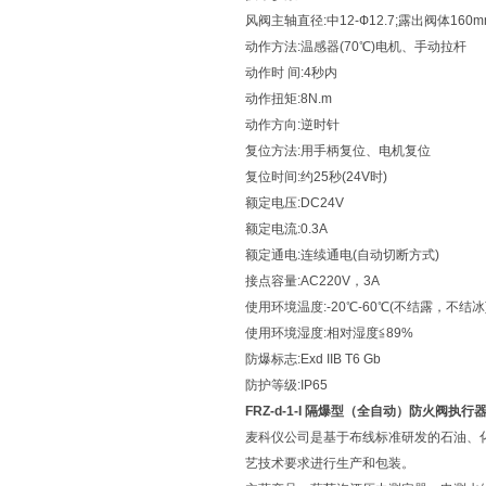
风阀主轴直径:中12-Ф12.7;露出阀体160m
动作方法:温感器(70℃)电机、手动拉杆
动作时 间:4秒内
动作扭矩:8N.m
动作方向:逆时针
复位方法:用手柄复位、电机复位
复位时间:约25秒(24V时)
额定电压:DC24V
额定电流:0.3A
额定通电:连续通电(自动切断方式)
接点容量:AC220V，3A
使用环境温度:-20℃-60℃(不结露，不结冰
使用环境湿度:相对湿度≦89%
防爆标志:Exd IIB T6 Gb
防护等级:IP65
FRZ-d-1-I 隔爆型（全自动）防火阀执行
麦科仪公司是基于布线标准研发的石油、
艺技术要求进行生产和包装。