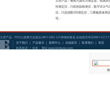
主营产品：葡萄汽酒压力测定器、电测水
性测定仪，污垢热阻检测仪，数字式大气
仪，污染指数SDI测定仪，三聚氰胺速
等。
主营产品：FP211便携式流速仪,MKY-SM1-1不锈钢雨量器,在线电导率仪MKY-CCT-73
关于我们
|
产品展示
|
新闻中心
|
在线留言
|
联系我们
|
首页
联系电话: | 传真： 网址:www.bjmkygs.com
推