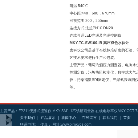
耐温:540℃
中心距:440，600，670mm
可视范围:200，255mm
连接方式:法兰PN10 DN20
连续可调LED光源及光源控制仪
MKY-TC-SW100-IB 高压双色水位计
麦科仪公司是基于布线标准研发的石油、
艺技术要求进行生产和包装。
主营产品：葡萄汽酒压力测定器、电测水
性测定仪，污垢热阻检测仪，数字式大气
仪，污染指数SDI测定仪，三聚氰胺速
等。
主营产品：FP211便携式流速仪,MKY-SM1-1不锈钢雨量器,在线电导率仪MKY-CCT-73
关于我们
|
产品展示
|
新闻中心
|
在线留言
|
联系我们
|
首页
联系电话: | 传真： 网址:www.bjmkygs.com