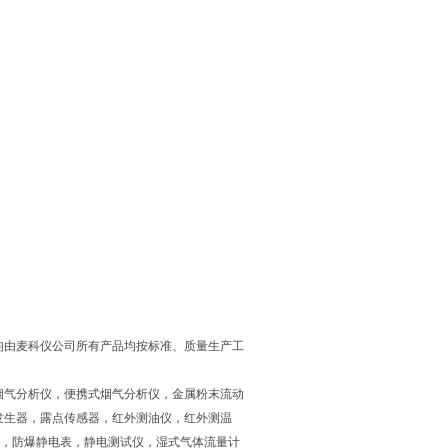
均由麦科仪公司所有产品均按标准、质量生产工
烟气分析仪，便携式烟气分析仪，金属粉末流动
发生器，露点传感器，红外测油仪，红外测温
仪，防爆静电表，静电测试仪，湿式气体流量计