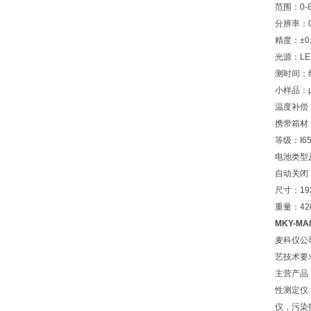
范围：0-85
分辨率：0.1
精度：±0.2
光源：LE
测时间：约
小样品：
温度补偿：自
携带箱材
等级：I6
电池类型及
自动关闭
尺寸：192
重量：42
MKY-M
麦科仪公
艺技术要
主营产品
性测定仪
仪，污染