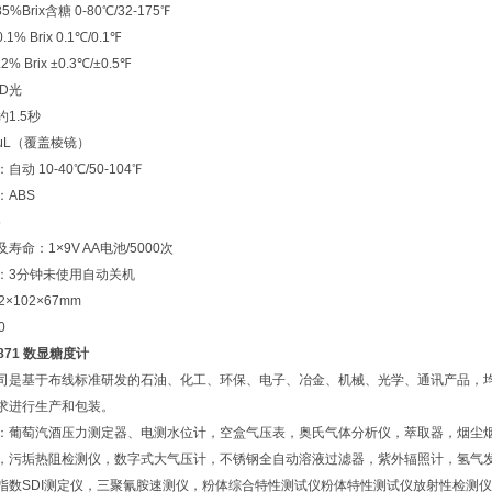
%Brix含糖 0-80℃/32-175℉
% Brix 0.1℃/0.1℉
% Brix ±0.3℃/±0.5℉
D光
1.5秒
μL（覆盖棱镜）
动 10-40℃/50-104℉
：ABS
5
寿命：1×9V AA电池/5000次
：3分钟未使用自动关机
×102×67mm
0
A871 数显糖度计
司是基于布线标准研发的石油、化工、环保、电子、冶金、机械、光学、通讯产品，
求进行生产和包装。
：葡萄汽酒压力测定器、电测水位计，空盒气压表，奥氏气体分析仪，萃取器，烟尘
，污垢热阻检测仪，数字式大气压计，不锈钢全自动溶液过滤器，紫外辐照计，氢气
指数SDI测定仪，三聚氰胺速测仪，粉体综合特性测试仪粉体特性测试仪放射性检测