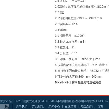
1.5 鉴别力：不大于1.5
1.6漂移：数字显示式仪表的变化量10min
2 转速
2.1转速测量范围 -99.9 ～ +99.9 rpm
2.2示值误差 ±2%
3 转向角
3.1 测量范围：±1999°
3.2 最大允许误差：± 3°
3.3 重复性：2°
3.4 分度值：0.1°
3.5 漂移：变化量 10min不大于2dα
4 仪器内部可充电电池电压：6 V 容量：8
5 串行数据通信接口标准：RS232；可选配U
6 可测转向盘直径:360mm～540mm
MKY-HNZ-1 转向盘扭矩转速检测仪
主营产品：FP211便携式流速仪,MKY-SM1-1不锈钢雨量器,在线电导率仪MKY-CCT-73
关于我们
|
产品展示
|
新闻中心
|
在线留言
|
联系我们
|
首页