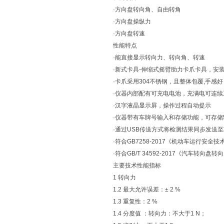
·方向盘转向角、自由转角
·方向盘操纵力
·方向盘转速
性能特点
·能直接显示转向力、转向角、转速
·新式卡具-伸缩式摇臂助力卡爪卡具，安
·卡爪采用304不锈钢，且整体包覆,手感
·仪器内部配有可充电电池，充满电可连续
·汉字液晶显示屏，操作过程自动提示
·仪器带有车牌号输入和存储功能，可存储
·通过USB传送方式将检测结果同步发送
·符合GB7258-2017《机动车运行安全
·符合GB/T 34592-2017《汽车转向盘
主要技术性能指标
1 转向力
1.2 最大允许误差：± 2 %
1.3 重复性：2 %
1.4 分度值 ：转向力：不大于1 N；