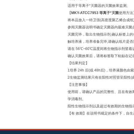
适用于等离子*灭菌器的灭菌效果监测;
【
MKY-ATCC7953 等离子*灭菌
使用方法
将本品放入一特卫强(高密度聚乙烯合成纸)
参阅灭菌器说明书确定灭菌器内最难灭菌点
灭菌完毕，取出生物指示剂,确认标签上的
触培养液，培养准备完毕,请确认纸片是
请在 56℃~60℃温度间将生物指示剂
确认灭菌效果后，请将标签取下粘贴在记
【结果判定】
1培养 24h 后(或 48h后)，培养
2生物监测结果只有在阳性对照管呈阳性(
【注意事项】
使用前，请确认产品的完整性、且在有效期内
学消毒剂。
阳性生物指示剂以及超过有效期的生物指示
【有 效期】在说明书规定的条件下，自生