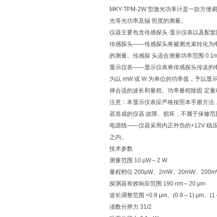
MKY-TPM-2W 型激光功率计是一款方
光等光功率及辐 照度的测量。
仪器主要包含传感探头·显示仪表以及配套
传感探头——传感探头将被测光束转化为电信
的测量。传感探 头适合测量功率范围 0.1
显示仪表——显示仪表将传感探头传送的电
为以 mW 或 W 为单位的功率值，予
择合适的波长和量程。功率量程除固 定
注意：本显示仪表应严格按照本手册方法
器造成的仪器 故障、损坏，不属于保修范
电源线——仪器采用内正外负的+12V 
之内。
技术参数
测量范围 10 μW～2 W
量程档位 200μW、2mW、20mW、200
探测器有效响应范围 190 nm～20 μm
波长调整范围 <0.8 μm、(0.8～1) μm、(1
读数分辨力 31/2