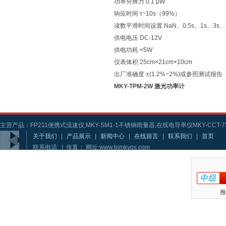
功率分辨力 0.1 μW
响应时间 τ~10s（99%）
读数平滑时间设置 NaN、0.5s、1s、3s、
供电电压 DC-12V
供电功耗 <5W
仪表体积 25cm×21cm×10cm
出厂准确度 ±(1.2%~2%)或参照测试报告
MKY-TPM-2W 激光功率计
主营产品：FP211便携式流速仪,MKY-SM1-1不锈钢雨量器,在线电导率仪MKY-CCT-73
关于我们
|
产品展示
|
新闻中心
|
在线留言
|
联系我们
|
首页
联系电话: | 传真： 网址:www.bjmkygs.com
推