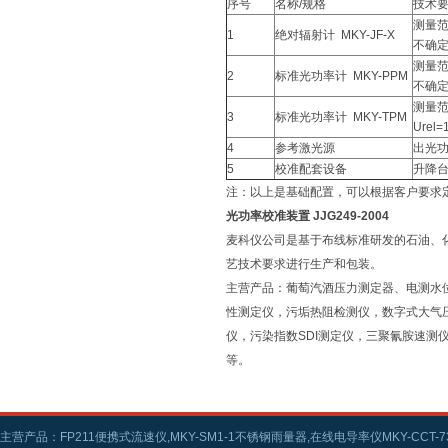
序号
名称/规格
技术
测量范
1
绝对辐射计 MKY-JF-X
不确定度
测量范
2
标准光功率计 MKY-PPM
不确定度
测量范
3
标准光功率计 MKY-TPM
Urel=
4
参考激光源
出光功率
5
校准配套设备
升降
注：以上是基础配置，可以根据客户要求
光功率校准装置 JJG249-2004
麦科仪公司是基于布线标准研发的石油、
艺技术要求进行生产和包装。
主营产品：葡萄汽酒压力测定器、电测水
性测定仪，污垢热阻检测仪，数字式大气
仪，污染指数SDI测定仪，三聚氰胺速
等。
主营产品：FP211便携式流速仪,MKY-SM1-1不锈钢雨量器,在线电导率仪MKY-CCT-73