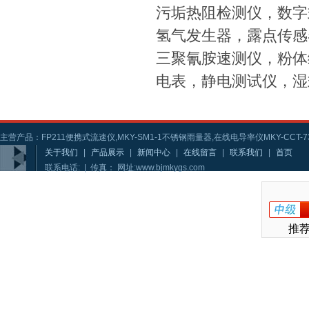
污垢热阻检测仪，数字
氢气发生器，露点传感
三聚氰胺速测仪，粉体
电表，静电测试仪，湿
主营产品：FP211便携式流速仪,MKY-SM1-1不锈钢雨量器,在线电导率仪MKY-CCT-73
关于我们
|
产品展示
|
新闻中心
|
在线留言
|
联系我们
|
首页
联系电话: | 传真： 网址:www.bjmkygs.com
推