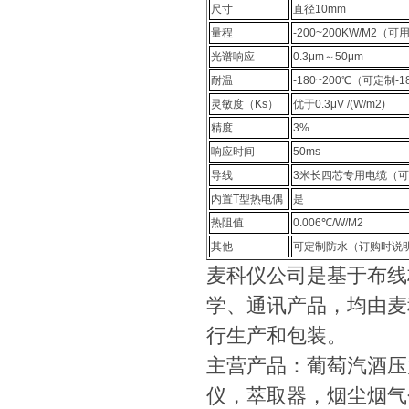
尺寸
直径10mm
量程
-200~200KW/M
光谱响应
0.3μm～50μm
耐温
-180~200℃（可定制-1
灵敏度（Ks）
优于0.3μV /(W/m2)
精度
3%
响应时间
50ms
导线
3米长四芯专用电缆（
内置T型热电偶
是
热阻值
0.006℃/W/M2
其他
可定制防水（订购时说
麦科仪公司是基于布线
学、通讯产品，均由麦
行生产和包装。
主营产品：葡萄汽酒压
仪，萃取器，烟尘烟气