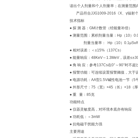
读出个人剂量和个人剂量率；在测量范围
产品符合JJG1009-2016《X、γ辐射
技术指标
● 探 测 器：GM计数管（经能量补偿）
● 测量范围：累积剂量当量：Hp（10）0.0μ
剂量当量率： Hp（10）0.1μSv/h～
● 相对误差：＜±15%（137Cs）
● 能量响应：48KeV～1.3MeV，误差≤±3
● 角 响 应：参考137Cs在0°～90°时
● 报警功能：可连续设置报警阈值，大于
● 电源功耗：AA型1.5V碱性电池一节（
● 外形尺寸：75（宽）×45（长）×18（
● 重 量：85克
功能特点
● 仪器灵敏度高，对环境本底亦有响应
● 功耗低：＜3mW
● 抗电磁干扰能力强
主要用途