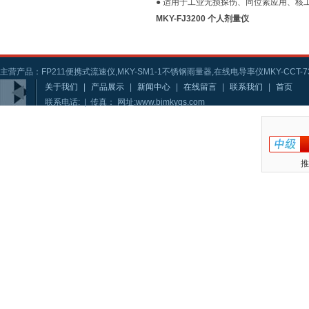
● 适用于工业无损探伤、同位素应用、
MKY-FJ3200 个人剂量仪
主营产品：FP211便携式流速仪,MKY-SM1-1不锈钢雨量器,在线电导率仪MKY-CCT-73
关于我们
|
产品展示
|
新闻中心
|
在线留言
|
联系我们
|
首页
联系电话: | 传真： 网址:www.bjmkygs.com
推